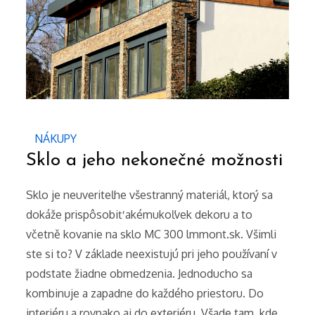
NÁKUPY
Sklo a jeho nekonečné možnosti
Sklo je neuveriteľne všestranný materiál, ktorý sa
dokáže prispôsobiť akémukoľvek dekoru a to
včetně kovanie na sklo MC 300 lmmont.sk. Všimli
ste si to? V základe neexistujú pri jeho používaní v
podstate žiadne obmedzenia. Jednoducho sa
kombinuje a zapadne do každého priestoru. Do
interiéru a rovnako aj do exteriéru. Všade tam, kde