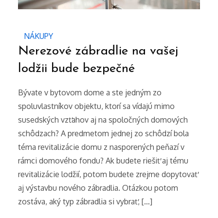
NÁKUPY
Nerezové zábradlie na vašej
lodžii bude bezpečné
Bývate v bytovom dome a ste jedným zo
spoluvlastníkov objektu, ktorí sa vídajú mimo
susedských vzťahov aj na spoločných domových
schôdzach? A predmetom jednej zo schôdzí bola
téma revitalizácie domu z nasporených peňazí v
rámci domového fondu? Ak budete riešiť aj tému
revitalizácie lodžií, potom budete zrejme dopytovať
aj výstavbu nového zábradlia. Otázkou potom
zostáva, aký typ zábradlia si vybrať, […]