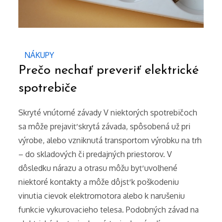
NÁKUPY
Prečo nechať preveriť elektrické
spotrebiče
Skryté vnútorné závady V niektorých spotrebičoch
sa môže prejaviť skrytá závada, spôsobená už pri
výrobe, alebo vzniknutá transportom výrobku na trh
– do skladových či predajných priestorov. V
dôsledku nárazu a otrasu môžu byť uvoľnené
niektoré kontakty a môže dôjsť k poškodeniu
vinutia cievok elektromotora alebo k narušeniu
funkcie vykurovacieho telesa. Podobných závad na