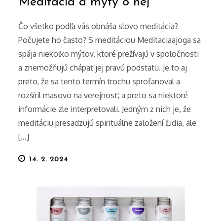
Meditácia a mýty o nej
Čo všetko podľa vás obnáša slovo meditácia?
Počujete ho často? S meditáciou Meditaciaajoga sa
spája niekoľko mýtov, ktoré prežívajú v spoločnosti
a znemožňujú chápať jej pravú podstatu. Je to aj
preto, že sa tento termín trochu sprofanoval a
rozšíril masovo na verejnosť, a preto sa niektoré
informácie zle interpretovali. Jedným z nich je, že
meditáciu presadzujú spirituálne založení ľudia, ale
[…]
Posted
14. 2. 2024
on