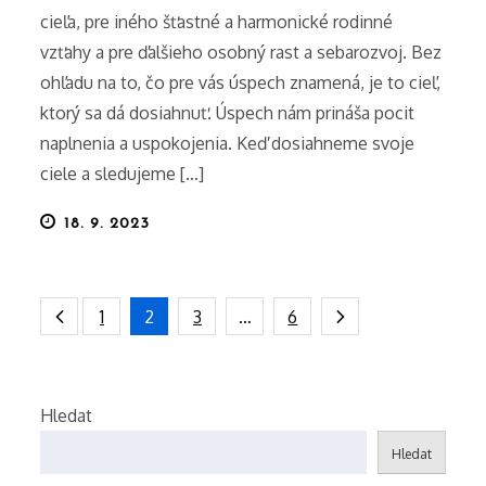
cieľa, pre iného šťastné a harmonické rodinné
vzťahy a pre ďalšieho osobný rast a sebarozvoj. Bez
ohľadu na to, čo pre vás úspech znamená, je to cieľ,
ktorý sa dá dosiahnuť. Úspech nám prináša pocit
naplnenia a uspokojenia. Keď dosiahneme svoje
ciele a sledujeme […]
Posted
18. 9. 2023
on
Stránkování
1
2
3
…
6
příspěvků
Hledat
Hledat