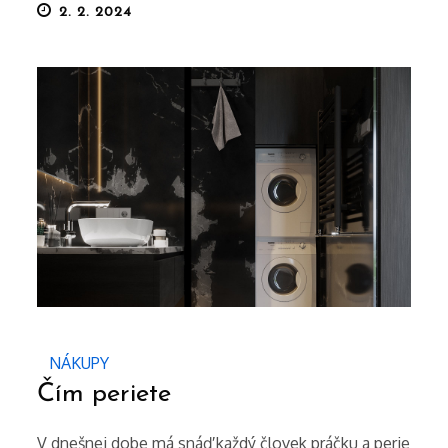
Posted
2. 2. 2024
on
NÁKUPY
Čím periete
V dnešnej dobe má snáď každý človek práčku a perie