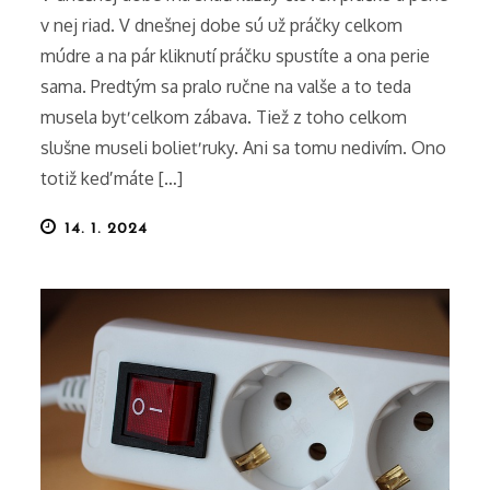
v nej riad. V dnešnej dobe sú už práčky celkom
múdre a na pár kliknutí práčku spustíte a ona perie
sama. Predtým sa pralo ručne na valše a to teda
musela byť celkom zábava. Tiež z toho celkom
slušne museli bolieť ruky. Ani sa tomu nedivím. Ono
totiž keď máte […]
Posted
14. 1. 2024
on