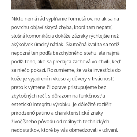
Nikto nemá rád vypĺňanie formulárov, no ak sa na
povrchu objaví skrytá chyba, ktorá tam nepatrí,
slušná komunikácia dokáže zázraky rýchlejšie než
akýkoľvek úradný nátlak. Skutočná kvalita sa totiž
nepozná len podľa bezchybného stehu, ale najmä
podľa toho, ako sa predajca zachová vo chvíli, keď
sa niečo pokazí. Rozumieme, že vaša investícia do
kože je vyjadrením vkusu aj dôvery v trvácnosť,
preto k výmene či oprave pristupujeme bez
zbytočných rečí, s dôrazom na funkčnosť a
estetickú integritu výrobku. Je dôležité rozlíšiť
prirodzenú patinu a charakteristické znaky
živočíšneho pôvodu od reálnych technických
nedostatkov, ktoré by vás obmedzovali v užívaní.