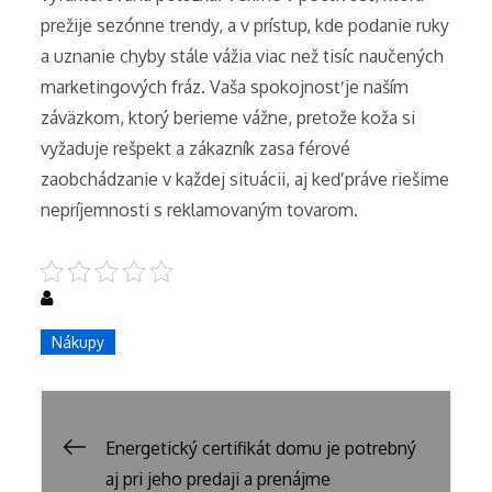
prežije sezónne trendy, a v prístup, kde podanie ruky
a uznanie chyby stále vážia viac než tisíc naučených
marketingových fráz. Vaša spokojnosť je naším
záväzkom, ktorý berieme vážne, pretože koža si
vyžaduje rešpekt a zákazník zasa férové
zaobchádzanie v každej situácii, aj keď práve riešime
nepríjemnosti s reklamovaným tovarom.
Nákupy
Navigace
Energetický certifikát domu je potrebný
aj pri jeho predaji a prenájme