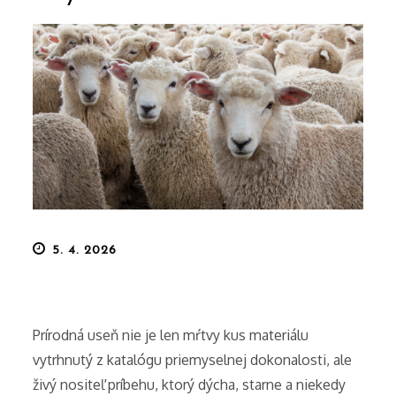
Posted
5. 4. 2026
on
Prírodná useň nie je len mŕtvy kus materiálu
vytrhnutý z katalógu priemyselnej dokonalosti, ale
živý nositeľ príbehu, ktorý dýcha, starne a niekedy