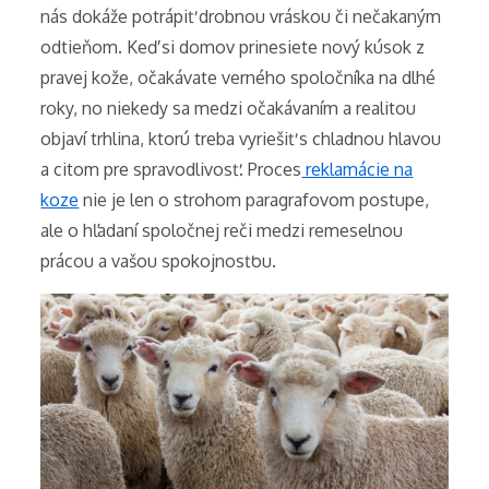
nás dokáže potrápiť drobnou vráskou či nečakaným
odtieňom. Keď si domov prinesiete nový kúsok z
pravej kože, očakávate verného spoločníka na dlhé
roky, no niekedy sa medzi očakávaním a realitou
objaví trhlina, ktorú treba vyriešiť s chladnou hlavou
a citom pre spravodlivosť. Proces
reklamácie na
koze
nie je len o strohom paragrafovom postupe,
ale o hľadaní spoločnej reči medzi remeselnou
prácou a vašou spokojnosťou.