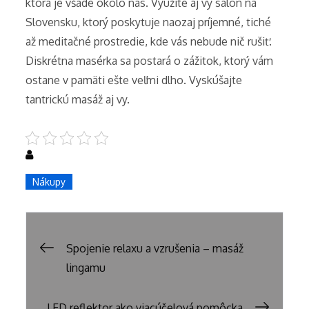
ktorá je všade okolo nás. Využite aj vy salón na
Slovensku, ktorý poskytuje naozaj príjemné, tiché
až meditačné prostredie, kde vás nebude nič rušiť.
Diskrétna masérka sa postará o zážitok, ktorý vám
ostane v pamäti ešte veľmi dlho. Vyskúšajte
tantrickú masáž aj vy.
Nákupy
Navigace
Spojenie relaxu a vzrušenia – masáž
lingamu
pro
LED reflektor ako viacúčelová pomôcka