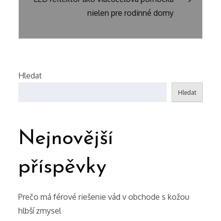
příspěvek
nielen pre rodinné domy
Hledat
Hledat
Nejnovější
příspěvky
Prečo má férové riešenie vád v obchode s kožou
hlbší zmysel