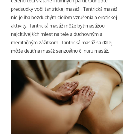
celého tela vrátane intímnych partií. Odhoďte
predsudky voči tantrickej masáži. Tantrická masáž
nie je iba bezduchým cieľom vzrušenia a erotickej
aktivity. Tantrická masáž môže byť masážou
najcitlivejších miest na tele a duchovným a
meditačným zážitkom. Tantrická masáž sa ďalej
môže deliť na masáž senzuálnu či nuru masáž.