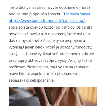
Tieto druhy masáží sú navyše doplnené o masáž
telo na telo či spoločnú sprchu.
Tantrická masáž
https://www.tantradiamond.sk/co-je-tantra/
sa
spája so starovekou filozofiou Tantrou. Už Tantra
hovorila o človeku ako o stvorení, ktoré má telo,
dušu a myseľ. Tieto 3 aspekty sú prepojené a
vytvárajú jeden celok, ktorý je schopný fungovať,
ktorý je schopný využívať vnútornú energiu a ktorý
je schopný aktivovať svoje zmysly. Ak aj vy túžite
prežiť svoj život naplno, mali by ste sa zaoberať
práve týmito aspektami ako je sebarozvoj,
sebaláska či sebapoznanie.