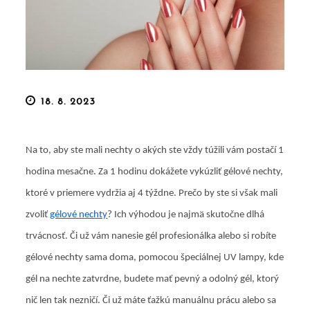
Posted
18. 8. 2023
on
Na to, aby ste mali nechty o akých ste vždy túžili vám postačí 1
hodina mesačne. Za 1 hodinu dokážete vykúzliť gélové nechty,
ktoré v priemere vydržia aj 4 týždne. Prečo by ste si však mali
zvoliť
gélové nechty
? Ich výhodou je najmä skutočne dlhá
trvácnosť. Či už vám nanesie gél profesionálka alebo si robíte
gélové nechty sama doma, pomocou špeciálnej UV lampy, kde
gél na nechte zatvrdne, budete mať pevný a odolný gél, ktorý
nič len tak nezničí. Či už máte ťažkú manuálnu prácu alebo sa