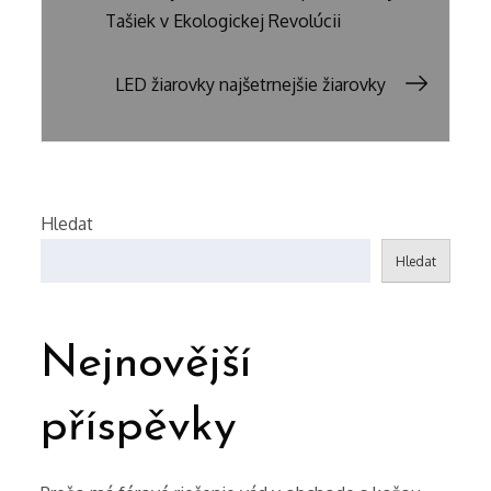
Tašiek v Ekologickej Revolúcii
pro
LED žiarovky najšetrnejšie žiarovky
příspěvek
Hledat
Hledat
Nejnovější
příspěvky