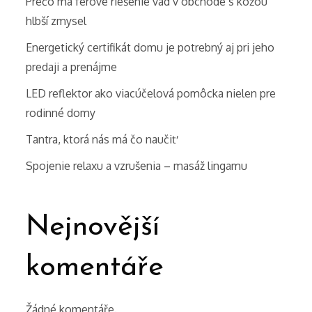
Prečo má férové riešenie vád v obchode s kožou
hlbší zmysel
Energetický certifikát domu je potrebný aj pri jeho
predaji a prenájme
LED reflektor ako viacúčelová pomôcka nielen pre
rodinné domy
Tantra, ktorá nás má čo naučiť
Spojenie relaxu a vzrušenia – masáž lingamu
Nejnovější
komentáře
Žádné komentáře.