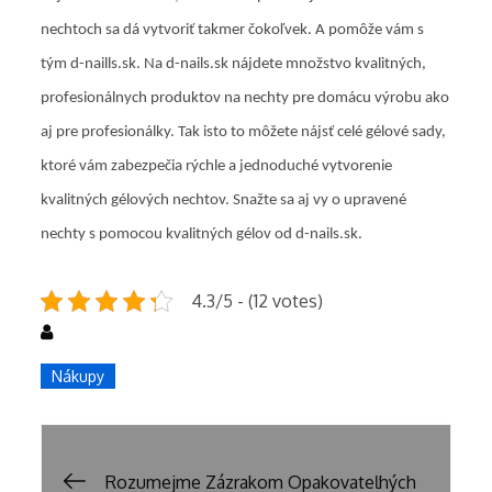
nechtoch sa dá vytvoriť takmer čokoľvek. A pomôže vám s
tým d-naills.sk. Na d-nails.sk nájdete množstvo kvalitných,
profesionálnych produktov na nechty pre domácu výrobu ako
aj pre profesionálky. Tak isto to môžete nájsť celé gélové sady,
ktoré vám zabezpečia rýchle a jednoduché vytvorenie
kvalitných gélových nechtov. Snažte sa aj vy o upravené
nechty s pomocou kvalitných gélov od d-nails.sk.
4.3/5 - (12 votes)
Nákupy
Navigace
Rozumejme Zázrakom Opakovateľných