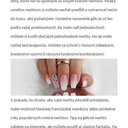
ženy, ktoré nie sú spokojné so svojím tvarom nechtov. Vďaka
umelým nechtom si môžete nechať predĺžiť a vytvarovať necht
do tvaru, aký požadujete. Následne nanesenie gélu je už len
podľa vašej predstavivosti. Ak máte radi jednoduchosť,
môžete si zvoliť obyčajné jednofarebné nechty. No ak máte
radšej extravaganciu, môžete sa vyhrať s rôznymi nálepkami,
kreslenými vzormi či rôznymi farebnými kombináciami.
V prípade, že chcete, aby vaše nechty pôsobili prirodzene,
máte možnosť klasickej francúzskej manikúry alebo posledné
roky populárnych ombré nechtov. Tipy na gélové nechty
nájdete na internete, ale môžete použiť aj vlastnú fantáziu. Na