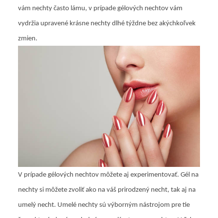
vám nechty často lámu, v prípade gélových nechtov vám
vydržia upravené krásne nechty dlhé týždne bez akýchkoľvek
zmien.
V prípade gélových nechtov môžete aj experimentovať. Gél na
nechty si môžete zvoliť ako na váš prirodzený necht, tak aj na
umelý necht. Umelé nechty sú výborným nástrojom pre tie