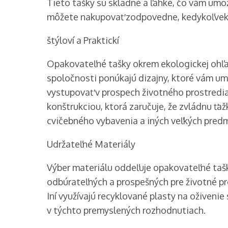
Tieto tašky sú skladné a ľahké, čo vám umož
môžete nakupovať zodpovedne, kedykoľvek s
štýloví a Praktickí
Opakovateľné tašky okrem ekologickej ohľa
spoločnosti ponúkajú dizajny, ktoré vám um
vystupovať v prospech životného prostredi
konštrukciou, ktorá zaručuje, že zvládnu ťaž
cvičebného vybavenia a iných veľkých pred
Udržateľné Materiály
Výber materiálu oddeľuje opakovateľné taš
odbúrateľných a prospešných pre životné pro
Iní využívajú recyklované plasty na oživenie
v týchto premyslených rozhodnutiach.