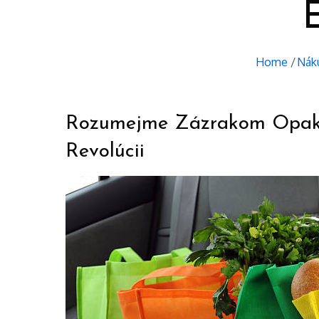
E
Home
Nák
Rozumejme Zázrakom Opakov
Revolúcii