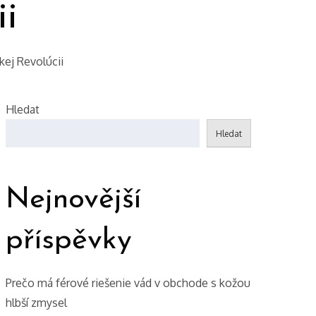
ii
ej Revolúcii
Hledat
Hledat
Nejnovější
příspěvky
Prečo má férové riešenie vád v obchode s kožou
hlbší zmysel