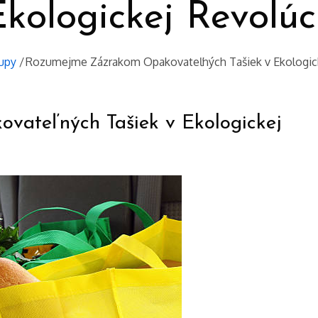
kologickej Revolúc
upy
Rozumejme Zázrakom Opakovateľných Tašiek v Ekologick
ateľných Tašiek v Ekologickej