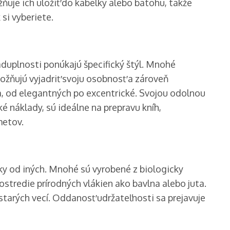
ňuje ich uložiť do kabelky alebo batohu, takže
i vyberiete.
duplnosti ponúkajú špecifický štýl. Mnohé
ožňujú vyjadriť svoju osobnosť a zároveň
a, od elegantných po excentrické. Svojou odolnou
ké náklady, sú ideálne na prepravu kníh,
metov.
ky od iných. Mnohé sú vyrobené z biologicky
stredie prírodných vlákien ako bavlna alebo juta.
 starých vecí. Oddanosť udržateľnosti sa prejavuje