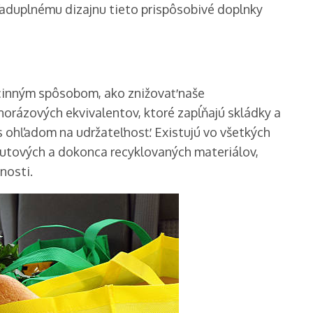
aduplnému dizajnu tieto prispôsobivé doplnky
činným spôsobom, ako znižovať naše
orázových ekvivalentov, ktoré zapĺňajú skládky a
s ohľadom na udržateľnosť. Existujú vo všetkých
 jutových a dokonca recyklovaných materiálov,
nosti.