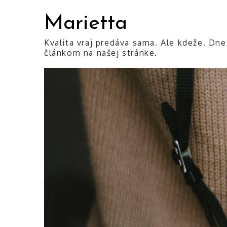
Skip
Marietta
to
content
Kvalita vraj predáva sama. Ale kdeže. Dne
článkom na našej stránke.