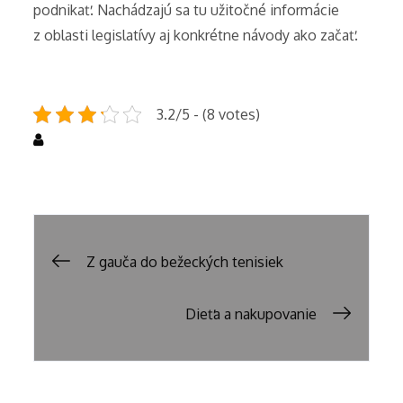
podnikať. Nachádzajú sa tu užitočné informácie
z oblasti legislatívy aj konkrétne návody ako začať.
3.2/5 - (8 votes)
Nezařazené
Navigace
Z gauča do bežeckých tenisiek
pro
Dieťa a nakupovanie
příspěvek